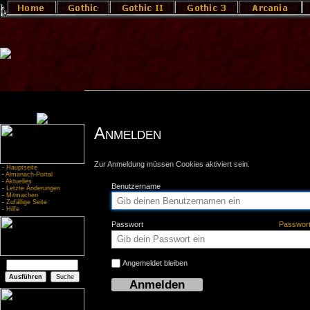
Anmelden
Zur Anmeldung müssen Cookies aktiviert sein.
-
Hauptseite
-
Almanach-Portal
-
Aktuelles
Benutzername
-
Letzte Änderungen
-
Mitmachen
-
Zufällige Seite
-
Hilfe
Passwort
Passwor
Angemeldet bleiben