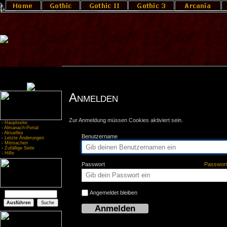
Anmelden
Zur Anmeldung müssen Cookies aktiviert sein.
-
Hauptseite
-
Almanach-Portal
-
Aktuelles
Benutzername
-
Letzte Änderungen
-
Mitmachen
-
Zufällige Seite
-
Hilfe
Passwort
Passwor
Angemeldet bleiben