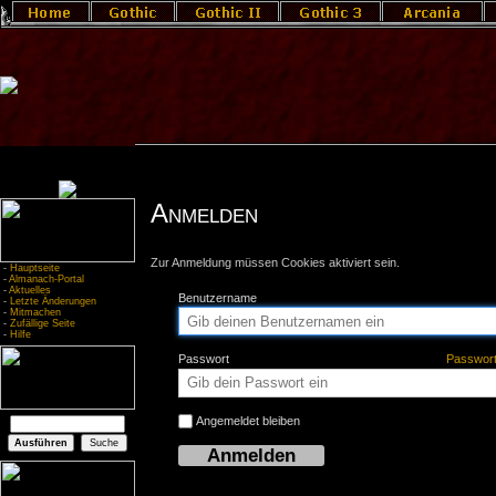
Anmelden
Zur Anmeldung müssen Cookies aktiviert sein.
-
Hauptseite
-
Almanach-Portal
-
Aktuelles
Benutzername
-
Letzte Änderungen
-
Mitmachen
-
Zufällige Seite
-
Hilfe
Passwort
Passwor
Angemeldet bleiben