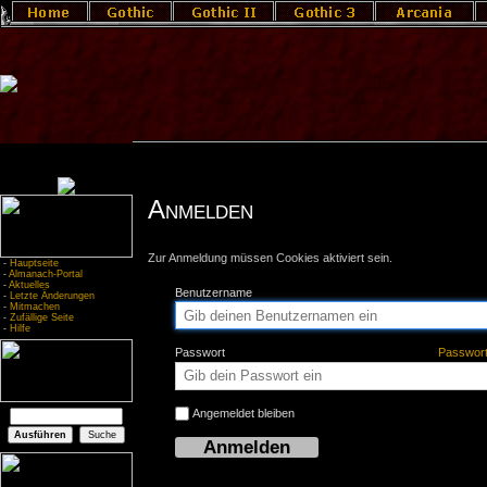
Anmelden
Zur Anmeldung müssen Cookies aktiviert sein.
-
Hauptseite
-
Almanach-Portal
-
Aktuelles
Benutzername
-
Letzte Änderungen
-
Mitmachen
-
Zufällige Seite
-
Hilfe
Passwort
Passwor
Angemeldet bleiben