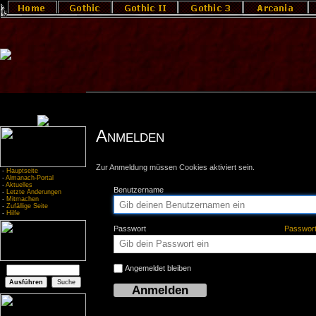
Anmelden
Zur Anmeldung müssen Cookies aktiviert sein.
-
Hauptseite
-
Almanach-Portal
-
Aktuelles
Benutzername
-
Letzte Änderungen
-
Mitmachen
-
Zufällige Seite
-
Hilfe
Passwort
Passwor
Angemeldet bleiben