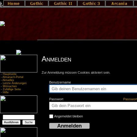
Anmelden
Zur Anmeldung müssen Cookies aktiviert sein.
-
Hauptseite
-
Almanach-Portal
-
Aktuelles
Benutzername
-
Letzte Änderungen
-
Mitmachen
-
Zufällige Seite
-
Hilfe
Passwort
Passwor
Angemeldet bleiben