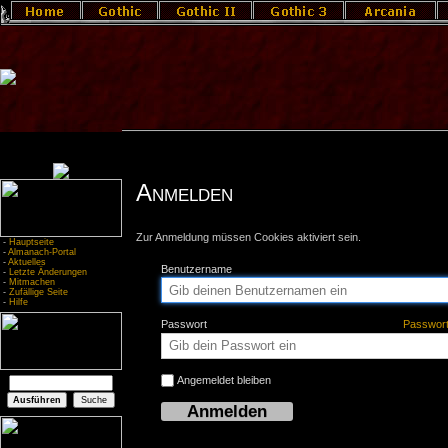
Anmelden
Zur Anmeldung müssen Cookies aktiviert sein.
-
Hauptseite
-
Almanach-Portal
-
Aktuelles
Benutzername
-
Letzte Änderungen
-
Mitmachen
-
Zufällige Seite
-
Hilfe
Passwort
Passwor
Angemeldet bleiben