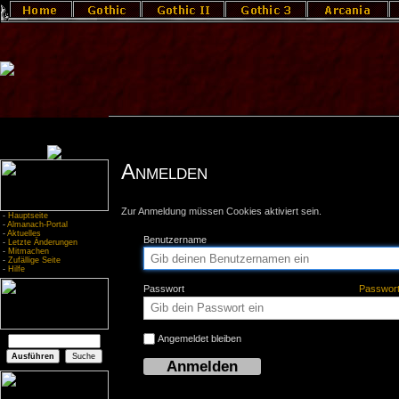
Anmelden
Zur Anmeldung müssen Cookies aktiviert sein.
-
Hauptseite
-
Almanach-Portal
-
Aktuelles
Benutzername
-
Letzte Änderungen
-
Mitmachen
-
Zufällige Seite
-
Hilfe
Passwort
Passwor
Angemeldet bleiben