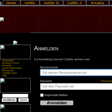
Anmelden
Zur Anmeldung müssen Cookies aktiviert sein.
-
Hauptseite
-
Almanach-Portal
-
Aktuelles
Benutzername
-
Letzte Änderungen
-
Mitmachen
-
Zufällige Seite
-
Hilfe
Passwort
Passwor
Angemeldet bleiben