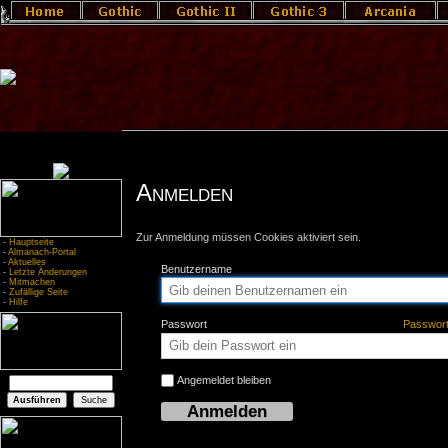
Anmelden
Zur Anmeldung müssen Cookies aktiviert sein.
-
Hauptseite
-
Almanach-Portal
-
Aktuelles
Benutzername
-
Letzte Änderungen
-
Mitmachen
-
Zufällige Seite
-
Hilfe
Passwort
Passwor
Angemeldet bleiben