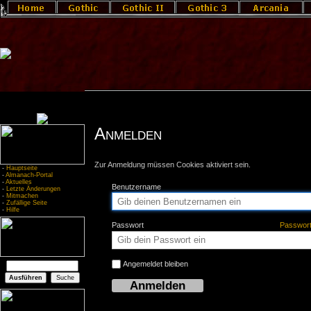
Anmelden
Zur Anmeldung müssen Cookies aktiviert sein.
-
Hauptseite
-
Almanach-Portal
-
Aktuelles
Benutzername
-
Letzte Änderungen
-
Mitmachen
-
Zufällige Seite
-
Hilfe
Passwort
Passwor
Angemeldet bleiben