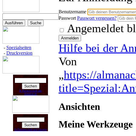
Benutzername
Passwort
Passwort vergessen?
Angemeldet bl
Hilfe bei der A
-
Spezialseiten
-
Druckversion
Von
„
https://almana
Suchen nach:
title=Spezial:A
In Partnerschaft mit
Amazon.de
Ansichten
Suchen nach:
Meine Werkzeuge
In Partnerschaft mit Google