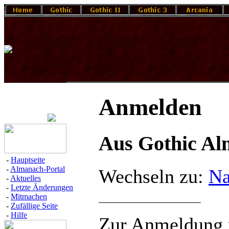
Anmelden
Aus Gothic A
-
Hauptseite
-
Almanach-Portal
Wechseln zu:
Na
-
Aktuelles
-
Letzte Änderungen
-
Mitmachen
-
Zufällige Seite
-
Hilfe
Zur Anmeldung m