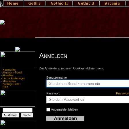
Anmelden
Zur Anmeldung müssen Cookies aktiviert sein.
-
Hauptseite
-
Almanach-Portal
-
Aktuelles
Benutzername
-
Letzte Änderungen
-
Mitmachen
-
Zufällige Seite
-
Hilfe
Passwort
Passwor
Angemeldet bleiben