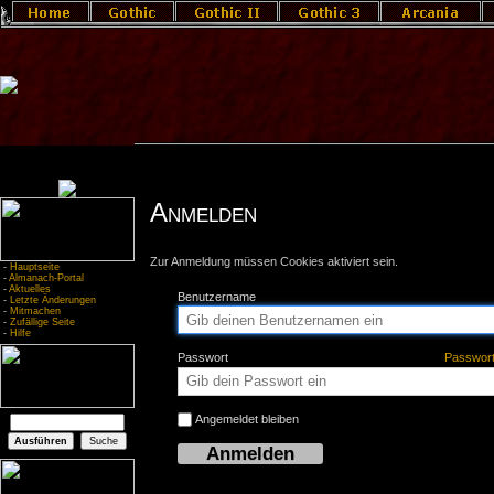
Anmelden
Zur Anmeldung müssen Cookies aktiviert sein.
-
Hauptseite
-
Almanach-Portal
-
Aktuelles
Benutzername
-
Letzte Änderungen
-
Mitmachen
-
Zufällige Seite
-
Hilfe
Passwort
Passwor
Angemeldet bleiben