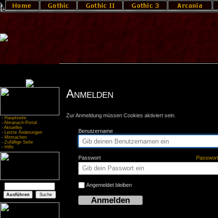
Anmelden
Zur Anmeldung müssen Cookies aktiviert sein.
-
Hauptseite
-
Almanach-Portal
-
Aktuelles
Benutzername
-
Letzte Änderungen
-
Mitmachen
-
Zufällige Seite
-
Hilfe
Passwort
Passwor
Angemeldet bleiben