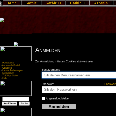
Anmelden
Zur Anmeldung müssen Cookies aktiviert sein.
-
Hauptseite
-
Almanach-Portal
-
Aktuelles
Benutzername
-
Letzte Änderungen
-
Mitmachen
-
Zufällige Seite
-
Hilfe
Passwort
Passwor
Angemeldet bleiben