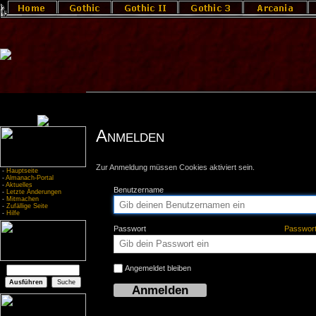
Anmelden
Zur Anmeldung müssen Cookies aktiviert sein.
-
Hauptseite
-
Almanach-Portal
-
Aktuelles
Benutzername
-
Letzte Änderungen
-
Mitmachen
-
Zufällige Seite
-
Hilfe
Passwort
Passwor
Angemeldet bleiben