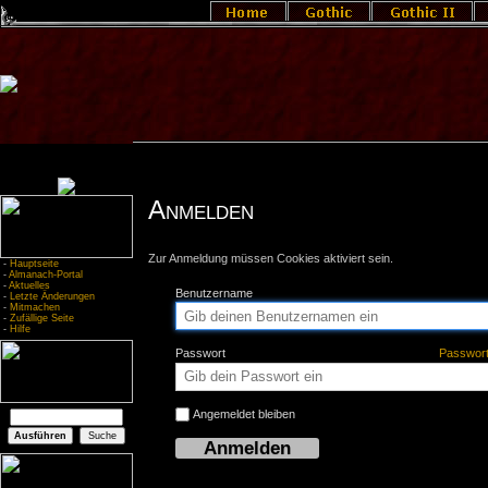
Anmelden
Zur Anmeldung müssen Cookies aktiviert sein.
-
Hauptseite
-
Almanach-Portal
-
Aktuelles
Benutzername
-
Letzte Änderungen
-
Mitmachen
-
Zufällige Seite
-
Hilfe
Passwort
Passwor
Angemeldet bleiben