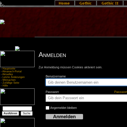
Anmelden
Zur Anmeldung müssen Cookies aktiviert sein.
-
Hauptseite
-
Almanach-Portal
-
Aktuelles
Benutzername
-
Letzte Änderungen
-
Mitmachen
-
Zufällige Seite
-
Hilfe
Passwort
Passwor
Angemeldet bleiben