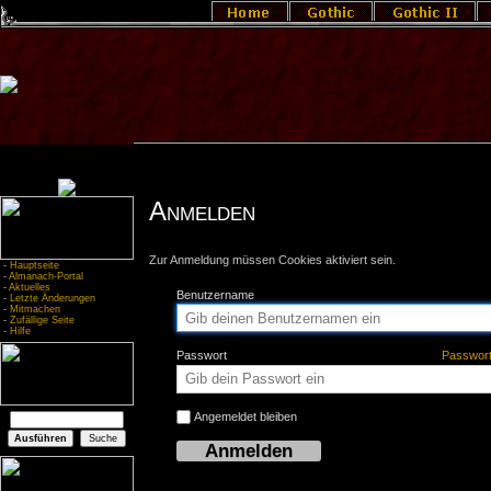
Anmelden
Zur Anmeldung müssen Cookies aktiviert sein.
-
Hauptseite
-
Almanach-Portal
-
Aktuelles
Benutzername
-
Letzte Änderungen
-
Mitmachen
-
Zufällige Seite
-
Hilfe
Passwort
Passwor
Angemeldet bleiben