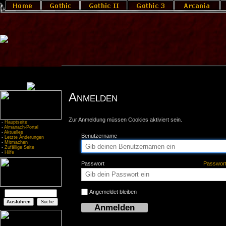
Anmelden
Zur Anmeldung müssen Cookies aktiviert sein.
-
Hauptseite
-
Almanach-Portal
-
Aktuelles
Benutzername
-
Letzte Änderungen
-
Mitmachen
-
Zufällige Seite
-
Hilfe
Passwort
Passwor
Angemeldet bleiben