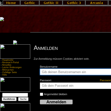
Anmelden
Zur Anmeldung müssen Cookies aktiviert sein.
-
Hauptseite
-
Almanach-Portal
-
Aktuelles
Benutzername
-
Letzte Änderungen
-
Mitmachen
-
Zufällige Seite
-
Hilfe
Passwort
Passwor
Angemeldet bleiben