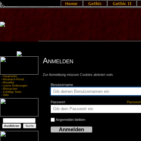
Anmelden
Zur Anmeldung müssen Cookies aktiviert sein.
-
Hauptseite
-
Almanach-Portal
-
Aktuelles
Benutzername
-
Letzte Änderungen
-
Mitmachen
-
Zufällige Seite
-
Hilfe
Passwort
Passwor
Angemeldet bleiben