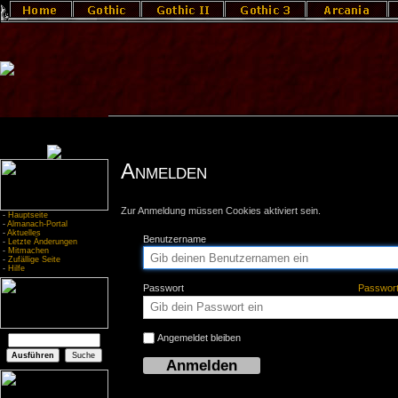
Anmelden
Zur Anmeldung müssen Cookies aktiviert sein.
-
Hauptseite
-
Almanach-Portal
-
Aktuelles
Benutzername
-
Letzte Änderungen
-
Mitmachen
-
Zufällige Seite
-
Hilfe
Passwort
Passwor
Angemeldet bleiben