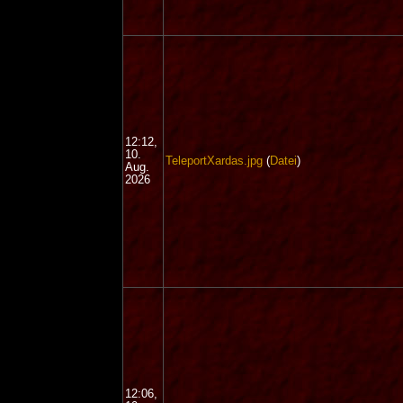
12:12,
10.
TeleportXardas.jpg
(
Datei
)
Aug.
2026
12:06,