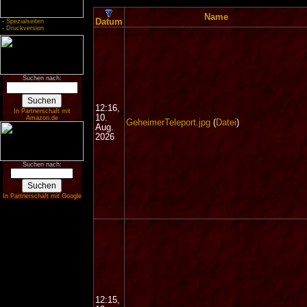
Name
Datum
-
Spezialseiten
-
Druckversion
Suchen nach:
12:16,
In Partnerschaft mit
10.
Amazon.de
GeheimerTeleport.jpg
(
Datei
)
Aug.
2026
Suchen nach:
In Partnerschaft mit Google
12:15,