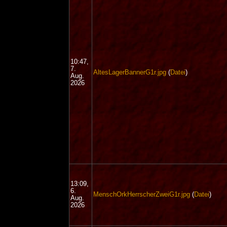
10:47,
7.
AltesLagerBannerG1r.jpg
(
Datei
)
Aug.
2026
13:09,
6.
MenschOrkHerrscherZweiG1r.jpg
(
Datei
)
Aug.
2026