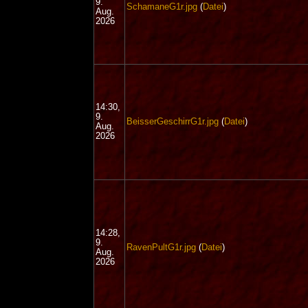
9.
SchamaneG1r.jpg
(
Datei
)
Aug.
2026
14:30,
9.
BeisserGeschirrG1r.jpg
(
Datei
)
Aug.
2026
14:28,
9.
RavenPultG1r.jpg
(
Datei
)
Aug.
2026