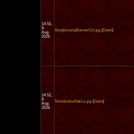
14:55,
9.
BergfestungBannerG1r.jpg
(
Datei
)
Aug.
2026
14:51,
9.
MoroklarkaHakLa.jpg
(
Datei
)
Aug.
2026