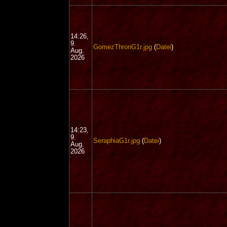
14:26,
9.
GomezThronG1r.jpg
(
Datei
)
Aug.
2026
14:23,
9.
SeraphiaG1r.jpg
(
Datei
)
Aug.
2026