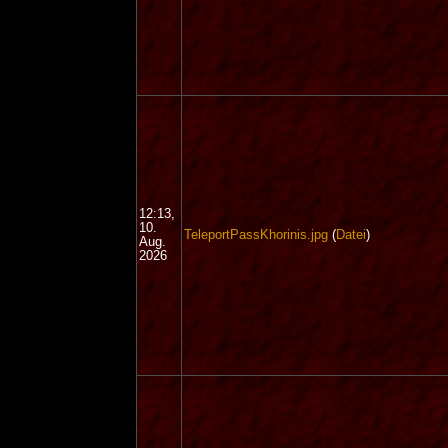
12:13,
10.
TeleportPassKhorinis.jpg
(
Datei
)
Aug.
2026