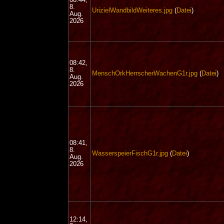
8.
UrizielWandbildWeiteres.jpg
(
Datei
)
Aug.
2026
08:42,
8.
MenschOrkHerrscherWachenG1r.jpg
(
Datei
)
Aug.
2026
08:41,
8.
WasserspeierFischG1r.jpg
(
Datei
)
Aug.
2026
12:14,