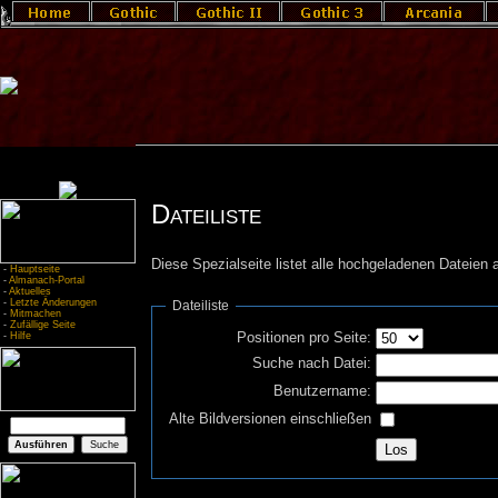
Dateiliste
Diese Spezialseite listet alle hochgeladenen Dateien a
-
Hauptseite
-
Almanach-Portal
-
Aktuelles
-
Letzte Änderungen
Dateiliste
-
Mitmachen
-
Zufällige Seite
Positionen pro Seite:
-
Hilfe
Suche nach Datei:
Benutzername:
Alte Bildversionen einschließen