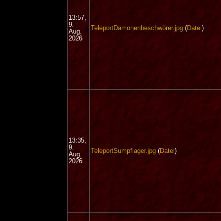
13:57,
9.
TeleportDämonenbeschwörer.jpg
(
Datei
)
Aug.
2026
13:35,
9.
TeleportSumpflager.jpg
(
Datei
)
Aug.
2026