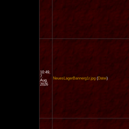
10:49,
7.
NeuesLagerBannerg1r.jpg
(
Datei
)
Aug.
2026