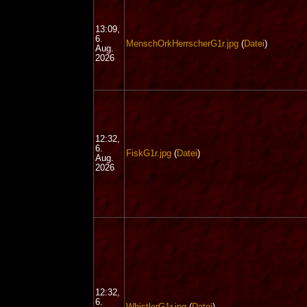
13:09,
6.
MenschOrkHerrscherG1r.jpg
(
Datei
)
Aug.
2026
12:32,
6.
FiskG1r.jpg
(
Datei
)
Aug.
2026
12:32,
6.
WhistlerG1r.jpg
(
Datei
)