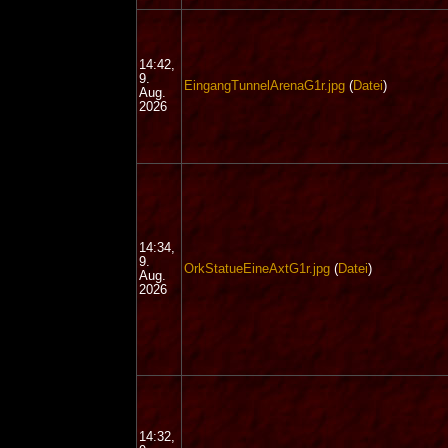
14:42,
9.
EingangTunnelArenaG1r.jpg
(
Datei
)
Aug.
2026
14:34,
9.
OrkStatueEineAxtG1r.jpg
(
Datei
)
Aug.
2026
14:32,