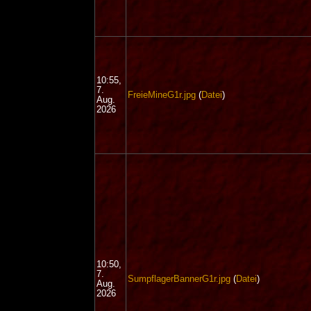
10:55,
7.
FreieMineG1r.jpg
(
Datei
)
Aug.
2026
10:50,
7.
SumpflagerBannerG1r.jpg
(
Datei
)
Aug.
2026