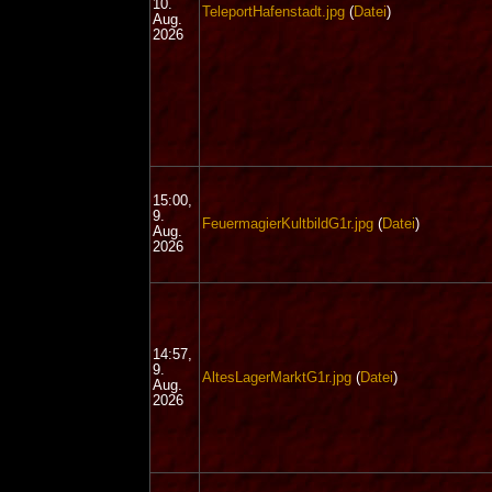
10.
TeleportHafenstadt.jpg
(
Datei
)
Aug.
2026
15:00,
9.
FeuermagierKultbildG1r.jpg
(
Datei
)
Aug.
2026
14:57,
9.
AltesLagerMarktG1r.jpg
(
Datei
)
Aug.
2026