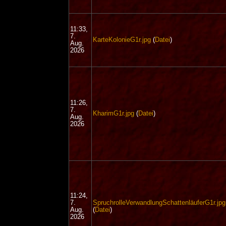
11:33,
7.
KarteKolonieG1r.jpg
(
Datei
)
Aug.
2026
11:26,
7.
KharimG1r.jpg
(
Datei
)
Aug.
2026
11:24,
7.
SpruchrolleVerwandlungSchattenläuferG1r.jpg
Aug.
(
Datei
)
2026