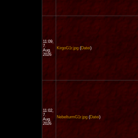
11:09,
7.
KirgoG1r.jpg
(
Datei
)
Aug.
2026
11:02,
7.
NebelturmG1r.jpg
(
Datei
)
Aug.
2026