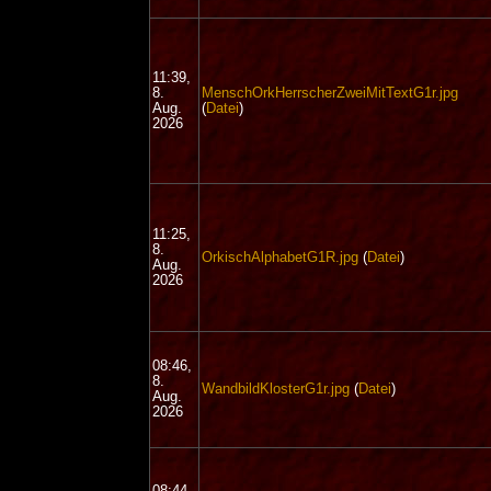
11:39,
8.
MenschOrkHerrscherZweiMitTextG1r.jpg
Aug.
(
Datei
)
2026
11:25,
8.
OrkischAlphabetG1R.jpg
(
Datei
)
Aug.
2026
08:46,
8.
WandbildKlosterG1r.jpg
(
Datei
)
Aug.
2026
08:44,