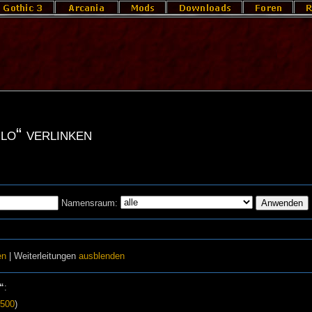
lo“ verlinken
Namensraum:
en
| Weiterleitungen
ausblenden
“
:
500
)