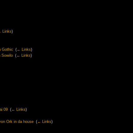
 Links
)
n Gothic
‎
(
← Links
)
 Sowilo
‎
(
← Links
)
ai 09
‎
(
← Links
)
von Ork in da house
‎
(
← Links
)