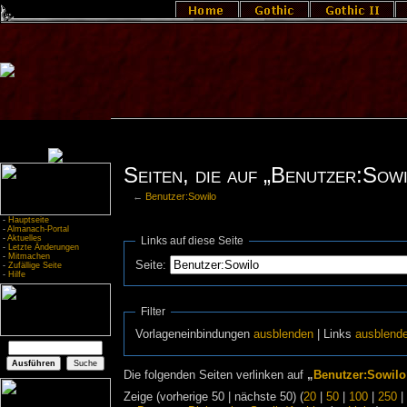
Seiten, die auf „Benutzer:Sowi
←
Benutzer:Sowilo
-
Hauptseite
-
Almanach-Portal
-
Aktuelles
Links auf diese Seite
-
Letzte Änderungen
-
Mitmachen
Seite:
-
Zufällige Seite
-
Hilfe
Filter
Vorlageneinbindungen
ausblenden
| Links
ausblend
Die folgenden Seiten verlinken auf
„
Benutzer:Sowilo
Zeige (vorherige 50 | nächste 50) (
20
|
50
|
100
|
250
|