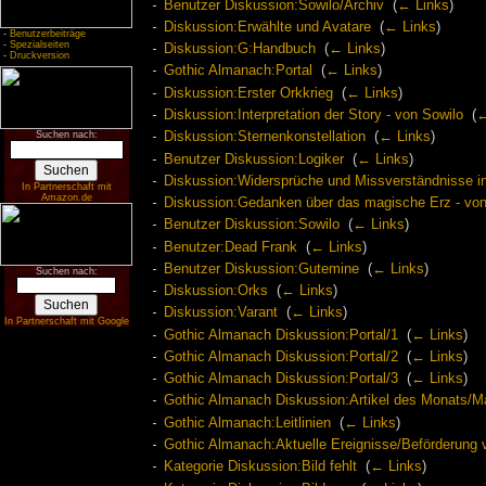
Benutzer Diskussion:Sowilo/Archiv
‎
(
← Links
)
Diskussion:Erwählte und Avatare
‎
(
← Links
)
-
Benutzerbeiträge
-
Spezialseiten
Diskussion:G:Handbuch
‎
(
← Links
)
-
Druckversion
Gothic Almanach:Portal
‎
(
← Links
)
Diskussion:Erster Orkkrieg
‎
(
← Links
)
Diskussion:Interpretation der Story - von Sowilo
‎
(
←
Suchen nach:
Diskussion:Sternenkonstellation
‎
(
← Links
)
Benutzer Diskussion:Logiker
‎
(
← Links
)
Diskussion:Widersprüche und Missverständnisse i
In Partnerschaft mit
Amazon.de
Diskussion:Gedanken über das magische Erz - von
Benutzer Diskussion:Sowilo
‎
(
← Links
)
Benutzer:Dead Frank
‎
(
← Links
)
Benutzer Diskussion:Gutemine
‎
(
← Links
)
Suchen nach:
Diskussion:Orks
‎
(
← Links
)
Diskussion:Varant
‎
(
← Links
)
In Partnerschaft mit Google
Gothic Almanach Diskussion:Portal/1
‎
(
← Links
)
Gothic Almanach Diskussion:Portal/2
‎
(
← Links
)
Gothic Almanach Diskussion:Portal/3
‎
(
← Links
)
Gothic Almanach Diskussion:Artikel des Monats/M
Gothic Almanach:Leitlinien
‎
(
← Links
)
Gothic Almanach:Aktuelle Ereignisse/Beförderung 
Kategorie Diskussion:Bild fehlt
‎
(
← Links
)