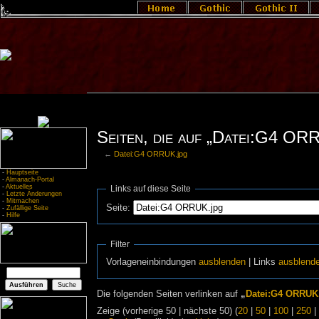
Seiten, die auf „Datei:G4 OR
←
Datei:G4 ORRUK.jpg
-
Hauptseite
-
Almanach-Portal
-
Aktuelles
Links auf diese Seite
-
Letzte Änderungen
-
Mitmachen
Seite:
-
Zufällige Seite
-
Hilfe
Filter
Vorlageneinbindungen
ausblenden
| Links
ausblend
Die folgenden Seiten verlinken auf
„
Datei:G4 ORRUK
Zeige (vorherige 50 | nächste 50) (
20
|
50
|
100
|
250
|