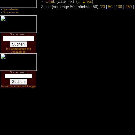
Orruk
(Dateilink) ‎
(
← Links
)
Zeige (vorherige 50 | nächste 50) (
20
|
50
|
100
|
250
|
-
Spezialseiten
-
Druckversion
Suchen nach:
In Partnerschaft mit
Amazon.de
Suchen nach:
In Partnerschaft mit Google