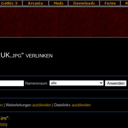
RUK.jpg“ verlinken
Namensraum:
en
| Weiterleitungen
ausblenden
| Dateilinks
ausblenden
.jpg
“
:
500
)