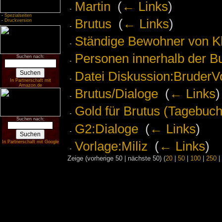
Martin
‎
(
← Links
)
-
Spezialseiten
Brutus
‎
(
← Links
)
-
Druckversion
Ständige Bewohner von Kh
Personen innerhalb der Bu
Suchen nach:
Datei Diskussion:BruderV
In Partnerschaft mit
Amazon.de
Brutus/Dialoge
‎
(
← Links
)
Gold für Brutus (Tagebuch
Suchen nach:
G2:Dialoge
‎
(
← Links
)
Vorlage:Miliz
‎
(
← Links
)
In Partnerschaft mit Google
Zeige (vorherige 50 | nächste 50) (
20
|
50
|
100
|
250
|