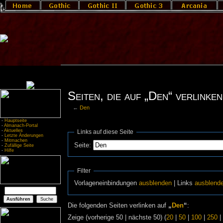
Seiten, die auf „Den“ verlinken
←
Den
-
Hauptseite
-
Almanach-Portal
-
Aktuelles
Links auf diese Seite
-
Letzte Änderungen
-
Mitmachen
Seite:
-
Zufällige Seite
-
Hilfe
Filter
Vorlageneinbindungen
ausblenden
| Links
ausblend
Die folgenden Seiten verlinken auf
„
Den
“
:
Zeige (vorherige 50 | nächste 50) (
20
|
50
|
100
|
250
|