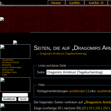
Seiten, die auf „Dragomirs Ar
←
Dragomirs Armbrust (Tagebucheintrag)
-
Hauptseite
-
Almanach-Portal
-
Aktuelles
Links auf diese Seite
-
Letzte Änderungen
-
Mitmachen
Seite:
-
Zufällige Seite
-
Hilfe
Filter
Vorlageneinbindungen
ausblenden
| Links
ausblend
Die folgenden Seiten verlinken auf
„
Dragomirs Armbr
Zeige (vorherige 50 | nächste 50) (
20
|
50
|
100
|
250
|