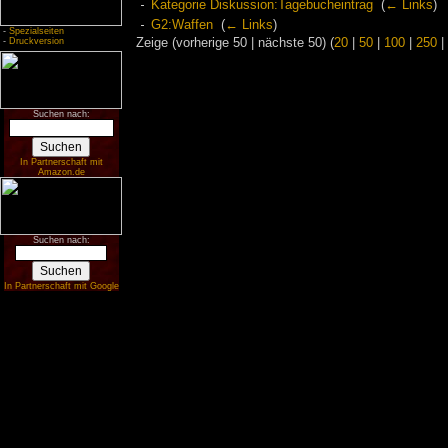
Kategorie Diskussion:Tagebucheintrag
‎
(
← Links
)
G2:Waffen
‎
(
← Links
)
-
Spezialseiten
-
Druckversion
Zeige (vorherige 50 | nächste 50) (
20
|
50
|
100
|
250
|
Suchen nach:
In Partnerschaft mit
Amazon.de
Suchen nach:
In Partnerschaft mit Google