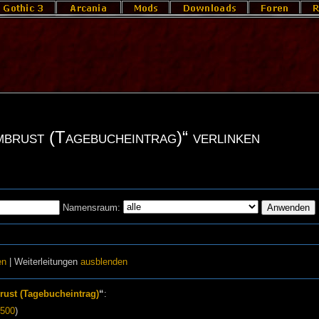
mbrust (Tagebucheintrag)“ verlinken
Namensraum:
en
| Weiterleitungen
ausblenden
ust (Tagebucheintrag)
“
:
500
)