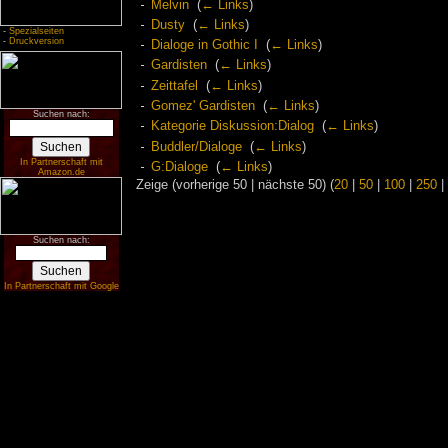
Melvin
‎
(
← Links
)
Dusty
‎
(
← Links
)
-
Spezialseiten
-
Druckversion
Dialoge in Gothic I
‎
(
← Links
)
Gardisten
‎
(
← Links
)
Zeittafel
‎
(
← Links
)
Gomez' Gardisten
‎
(
← Links
)
Suchen nach:
Kategorie Diskussion:Dialog
‎
(
← Links
)
Buddler/Dialoge
‎
(
← Links
)
In Partnerschaft mit
G:Dialoge
‎
(
← Links
)
Amazon.de
Zeige (vorherige 50 | nächste 50) (
20
|
50
|
100
|
250
|
Suchen nach:
In Partnerschaft mit Google