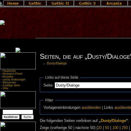
Seiten, die auf „Dusty/Dialoge
←
Dusty/Dialoge
-
Hauptseite
-
Almanach-Portal
-
Aktuelles
Links auf diese Seite
-
Letzte Änderungen
-
Mitmachen
Seite:
-
Zufällige Seite
-
Hilfe
Filter
Vorlageneinbindungen
ausblenden
| Links
ausblend
Die folgenden Seiten verlinken auf
„
Dusty/Dialoge
“
:
Zeige (vorherige 50 | nächste 50) (
20
|
50
|
100
|
250
|