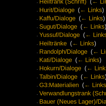
Heiltrank (Schrift)
‎
(
← Li
Hurit/Dialoge
‎
(
← Links
)
Kaffu/Dialoge
‎
(
← Links
)
Sugut/Dialoge
‎
(
← Links
Yussuf/Dialoge
‎
(
← Link
Heiltränke
‎
(
← Links
)
Randolph/Dialoge
‎
(
← Li
Kati/Dialoge
‎
(
← Links
)
Hokurn/Dialoge
‎
(
← Link
Talbin/Dialoge
‎
(
← Links
G3:Materialien
‎
(
← Link
Verwandlungstrank (Schri
Bauer (Neues Lager)/Di