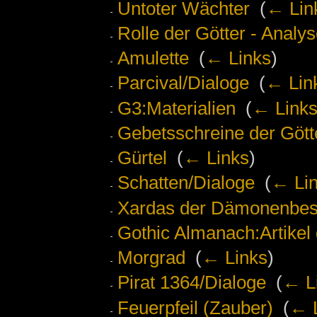
Untoter Wächter
‎
(
← Lin
Rolle der Götter - Analy
Amulette
‎
(
← Links
)
Parcival/Dialoge
‎
(
← Lin
G3:Materialien
‎
(
← Link
Gebetsschreine der Gött
Gürtel
‎
(
← Links
)
Schatten/Dialoge
‎
(
← Li
Xardas der Dämonenbesc
Gothic Almanach:Artikel
Morgrad
‎
(
← Links
)
Pirat 1364/Dialoge
‎
(
← L
Feuerpfeil (Zauber)
‎
(
← 