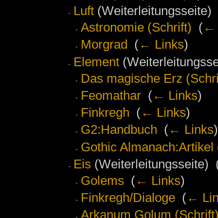
Luft
(Weiterleitungsseite) 
Astronomie (Schrift)
‎
(
← 
Morgrad
‎
(
← Links
)
Element
(Weiterleitungssei
Das magische Erz (Schri
Feomathar
‎
(
← Links
)
Finkregh
‎
(
← Links
)
G2:Handbuch
‎
(
← Links
)
Gothic Almanach:Artikel
Eis
(Weiterleitungsseite) ‎
Golems
‎
(
← Links
)
Finkregh/Dialoge
‎
(
← Li
Arkanum Golum (Schrift