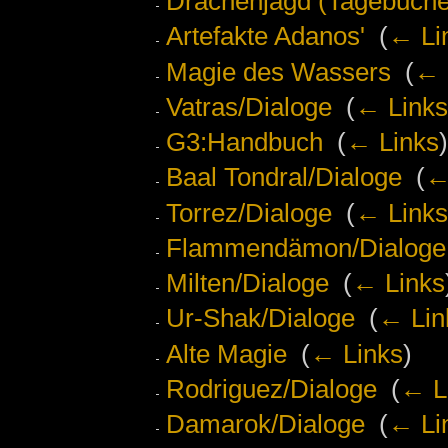
Drachenjagd (Tagebuche
Artefakte Adanos'
‎
(
← Li
Magie des Wassers
‎
(
← 
Vatras/Dialoge
‎
(
← Links
G3:Handbuch
‎
(
← Links
)
Baal Tondral/Dialoge
‎
(
←
Torrez/Dialoge
‎
(
← Links
Flammendämon/Dialoge
Milten/Dialoge
‎
(
← Links
Ur-Shak/Dialoge
‎
(
← Lin
Alte Magie
‎
(
← Links
)
Rodriguez/Dialoge
‎
(
← L
Damarok/Dialoge
‎
(
← Li