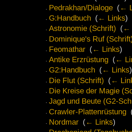
Pedrakhan/Dialoge
‎
(
← L
G:Handbuch
‎
(
← Links
)
Astronomie (Schrift)
‎
(
← 
Dominique's Ruf (Schrift
Feomathar
‎
(
← Links
)
Antike Erzrüstung
‎
(
← Li
G2:Handbuch
‎
(
← Links
)
Die Flut (Schrift)
‎
(
← Lin
Die Kreise der Magie (Sch
Jagd und Beute (G2-Schr
Crawler-Plattenrüstung
‎
Nordmar
‎
(
← Links
)