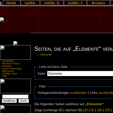
Seiten, die auf „Elemente“ ver
←
Elemente
-
Hauptseite
-
Almanach-Portal
-
Aktuelles
Links auf diese Seite
-
Letzte Änderungen
-
Mitmachen
Seite:
-
Zufällige Seite
-
Hilfe
Filter
Vorlageneinbindungen
ausblenden
| Links
ausblend
Die folgenden Seiten verlinken auf
„
Elemente
“
:
Zeige (vorherige 50 | nächste 50) (
20
|
50
|
100
|
250
|