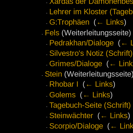
Xardas der Dämonenbesc
Lehrer im Kloster (Tageb
G:Trophäen
‎
(
← Links
)
Fels
(Weiterleitungsseite) 
Pedrakhan/Dialoge
‎
(
← L
Silvestro's Notiz (Schrift)
Grimes/Dialoge
‎
(
← Link
Stein
(Weiterleitungsseite)
Rhobar I
‎
(
← Links
)
Golems
‎
(
← Links
)
Tagebuch-Seite (Schrift)
Steinwächter
‎
(
← Links
)
Scorpio/Dialoge
‎
(
← Lin