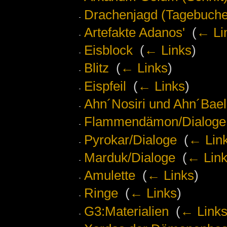
Drachenjagd (Tagebuche
Artefakte Adanos'
‎
(
← Li
Eisblock
‎
(
← Links
)
Blitz
‎
(
← Links
)
Eispfeil
‎
(
← Links
)
Ahn´Nosiri und Ahn´Bael
Flammendämon/Dialoge
Pyrokar/Dialoge
‎
(
← Lin
Marduk/Dialoge
‎
(
← Lin
Amulette
‎
(
← Links
)
Ringe
‎
(
← Links
)
G3:Materialien
‎
(
← Link