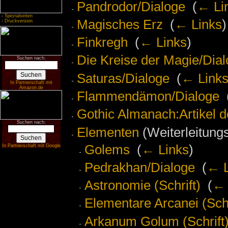
Pandrodor/Dialoge
‎
(
← Li
-
Spezialseiten
Magisches Erz
‎
(
← Links
)
-
Druckversion
Finkregh
‎
(
← Links
)
Die Kreise der Magie/Dia
Suchen nach:
Saturas/Dialoge
‎
(
← Link
In Partnerschaft mit
Amazon.de
Flammendämon/Dialoge
‎
Gothic Almanach:Artikel 
Suchen nach:
Elementen
(Weiterleitungs
Golems
‎
(
← Links
)
In Partnerschaft mit Google
Pedrakhan/Dialoge
‎
(
← L
Astronomie (Schrift)
‎
(
← 
Elementare Arcanei (Schr
Arkanum Golum (Schrift