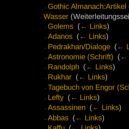
Gothic Almanach:Artikel
Wasser
(Weiterleitungssei
Golems
‎
(
← Links
)
Adanos
‎
(
← Links
)
Pedrakhan/Dialoge
‎
(
← L
Astronomie (Schrift)
‎
(
← 
Randolph
‎
(
← Links
)
Rukhar
‎
(
← Links
)
Tagebuch von Engor (Sch
Lefty
‎
(
← Links
)
Assassinen
‎
(
← Links
)
Abbas
‎
(
← Links
)
Kaffu
‎
(
← Links
)