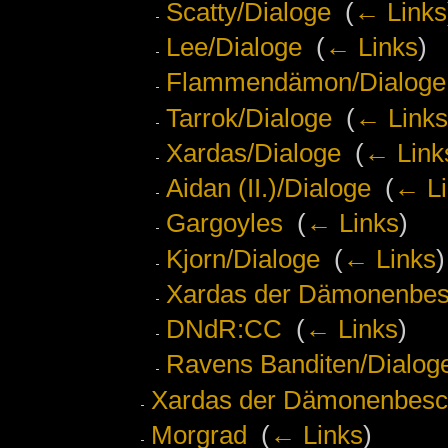
Scatty/Dialoge
‎
(
← Links
Lee/Dialoge
‎
(
← Links
)
Flammendämon/Dialoge
Tarrok/Dialoge
‎
(
← Links
Xardas/Dialoge
‎
(
← Link
Aidan (II.)/Dialoge
‎
(
← Li
Gargoyles
‎
(
← Links
)
Kjorn/Dialoge
‎
(
← Links
)
Xardas der Dämonenbesc
DNdR:CC
‎
(
← Links
)
Ravens Banditen/Dialog
Xardas der Dämonenbesch
Morgrad
‎
(
← Links
)