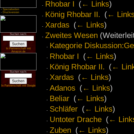
Rhobar I
‎
(
← Links
)
-
Spezialseiten
König Rhobar II.
‎
(
← Link
-
Druckversion
Xardas
‎
(
← Links
)
Zweites Wesen
(Weiterlei
Suchen nach:
Kategorie Diskussion:G
In Partnerschaft mit
Amazon.de
Rhobar I
‎
(
← Links
)
König Rhobar II.
‎
(
← Lin
Suchen nach:
Xardas
‎
(
← Links
)
Adanos
‎
(
← Links
)
In Partnerschaft mit Google
Beliar
‎
(
← Links
)
Schläfer
‎
(
← Links
)
Untoter Drache
‎
(
← Link
Zuben
‎
(
← Links
)