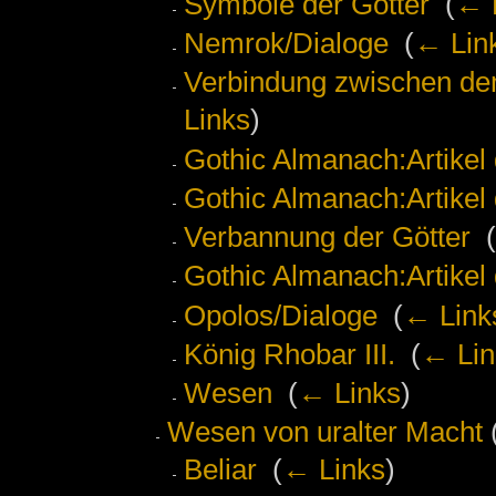
Symbole der Götter
‎
(
← 
Nemrok/Dialoge
‎
(
← Lin
Verbindung zwischen de
Links
)
Gothic Almanach:Artikel
Gothic Almanach:Artikel
Verbannung der Götter
‎
(
Gothic Almanach:Artikel
Opolos/Dialoge
‎
(
← Link
König Rhobar III.
‎
(
← Lin
Wesen
‎
(
← Links
)
Wesen von uralter Macht
(
Beliar
‎
(
← Links
)