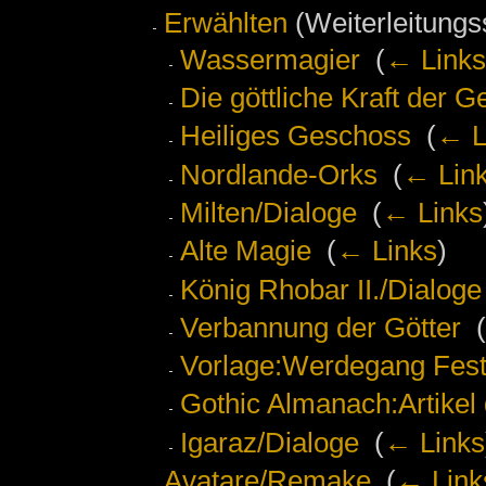
Erwählten
(Weiterleitungss
Wassermagier
‎
(
← Links
Die göttliche Kraft der Ge
Heiliges Geschoss
‎
(
← L
Nordlande-Orks
‎
(
← Lin
Milten/Dialoge
‎
(
← Links
Alte Magie
‎
(
← Links
)
König Rhobar II./Dialoge
Verbannung der Götter
‎
(
Vorlage:Werdegang Fest
Gothic Almanach:Artikel
Igaraz/Dialoge
‎
(
← Links
Avatare/Remake
‎
(
← Link