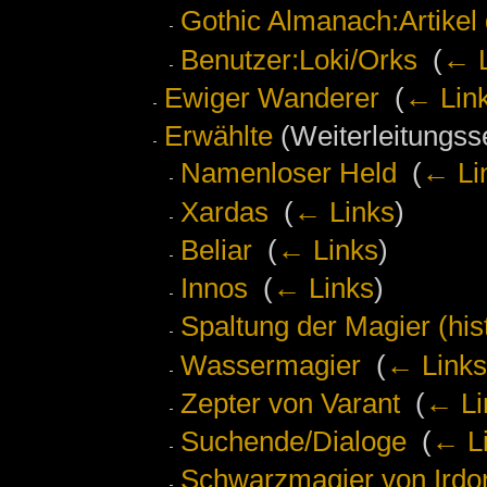
Gothic Almanach:Artikel
Benutzer:Loki/Orks
‎
(
← L
Ewiger Wanderer
‎
(
← Lin
Erwählte
(Weiterleitungsse
Namenloser Held
‎
(
← Li
Xardas
‎
(
← Links
)
Beliar
‎
(
← Links
)
Innos
‎
(
← Links
)
Spaltung der Magier (his
Wassermagier
‎
(
← Links
Zepter von Varant
‎
(
← Li
Suchende/Dialoge
‎
(
← L
Schwarzmagier von Irdo