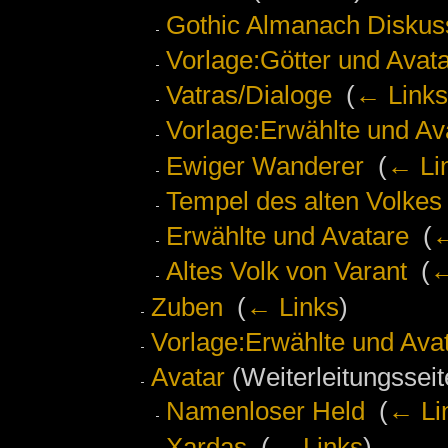
Gothic Almanach Diskuss
Vorlage:Götter und Avat
Vatras/Dialoge
‎
(
← Links
Vorlage:Erwählte und Av
Ewiger Wanderer
‎
(
← Li
Tempel des alten Volkes
Erwählte und Avatare
‎
(
←
Altes Volk von Varant
‎
(
←
Zuben
‎
(
← Links
)
Vorlage:Erwählte und Ava
Avatar
(Weiterleitungsseite
Namenloser Held
‎
(
← Li
Xardas
‎
(
← Links
)