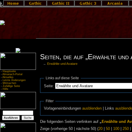
Seiten, die auf „Erwählte und 
←
Erwählte und Avatare
-
Hauptseite
-
Almanach-Portal
-
Aktuelles
Links auf diese Seite
-
Letzte Änderungen
-
Mitmachen
Seite:
-
Zufällige Seite
-
Hilfe
Filter
Vorlageneinbindungen
ausblenden
| Links
ausblend
Die folgenden Seiten verlinken auf
„
Erwählte und Av
Zeige (vorherige 50 | nächste 50) (
20
|
50
|
100
|
250
|