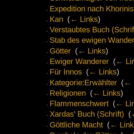
Expedition nach Khorinis
Kan
‎
(
← Links
)
Verstaubtes Buch (Schrif
Stab des ewigen Wander
Götter
‎
(
← Links
)
Ewiger Wanderer
‎
(
← Li
Für Innos
‎
(
← Links
)
Kategorie:Erwählter
‎
(
← 
Religionen
‎
(
← Links
)
Flammenschwert
‎
(
← Li
Xardas' Buch (Schrift)
‎
(
Göttliche Macht
‎
(
← Link