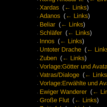
Xardas
‎
(
← Links
)
Adanos
‎
(
← Links
)
Beliar
‎
(
← Links
)
Schläfer
‎
(
← Links
)
Innos
‎
(
← Links
)
Untoter Drache
‎
(
← Link
Zuben
‎
(
← Links
)
Vorlage:Götter und Avat
Vatras/Dialoge
‎
(
← Links
Vorlage:Erwählte und Av
Ewiger Wanderer
‎
(
← Li
Große Flut
‎
(
← Links
)