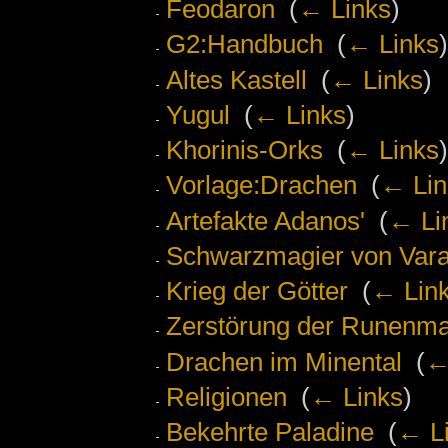
Feodaron
‎
(
← Links
)
G2:Handbuch
‎
(
← Links
)
Altes Kastell
‎
(
← Links
)
Yugul
‎
(
← Links
)
Khorinis-Orks
‎
(
← Links
)
Vorlage:Drachen
‎
(
← Lin
Artefakte Adanos'
‎
(
← Li
Schwarzmagier von Vara
Krieg der Götter
‎
(
← Lin
Zerstörung der Runenma
Drachen im Minental
‎
(
←
Religionen
‎
(
← Links
)
Bekehrte Paladine
‎
(
← L