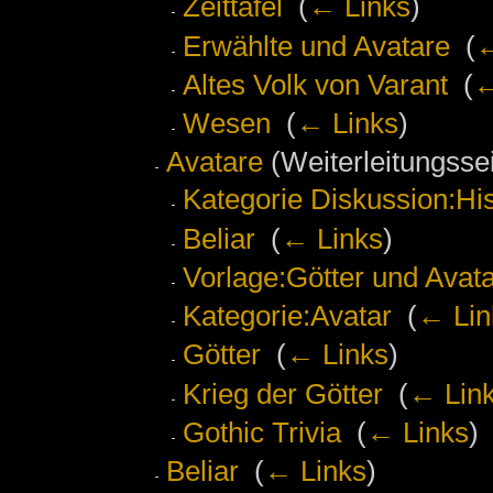
Zeittafel
‎
(
← Links
)
Erwählte und Avatare
‎
(
←
Altes Volk von Varant
‎
(
←
Wesen
‎
(
← Links
)
Avatare
(Weiterleitungssei
Kategorie Diskussion:Hi
Beliar
‎
(
← Links
)
Vorlage:Götter und Avat
Kategorie:Avatar
‎
(
← Lin
Götter
‎
(
← Links
)
Krieg der Götter
‎
(
← Lin
Gothic Trivia
‎
(
← Links
)
Beliar
‎
(
← Links
)