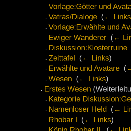
Vorlage:Götter und Avat
Vatras/Dialoge
‎
(
← Links
Vorlage:Erwählte und Av
Ewiger Wanderer
‎
(
← Li
Diskussion:Klosterruine
Zeittafel
‎
(
← Links
)
Erwählte und Avatare
‎
(
←
Wesen
‎
(
← Links
)
Erstes Wesen
(Weiterleitu
Kategorie Diskussion:G
Namenloser Held
‎
(
← Li
Rhobar I
‎
(
← Links
)
König Rhobar II.
‎
(
← Lin