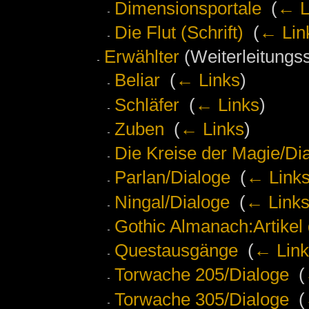
Dimensionsportale
‎
(
← L
Die Flut (Schrift)
‎
(
← Lin
Erwählter
(Weiterleitungss
Beliar
‎
(
← Links
)
Schläfer
‎
(
← Links
)
Zuben
‎
(
← Links
)
Die Kreise der Magie/Di
Parlan/Dialoge
‎
(
← Link
Ningal/Dialoge
‎
(
← Link
Gothic Almanach:Artikel
Questausgänge
‎
(
← Link
Torwache 205/Dialoge
‎
(
Torwache 305/Dialoge
‎
(