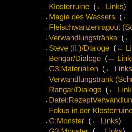
Klosterruine
‎
(
← Links
)
Magie des Wassers
‎
(
← 
Fleischwanzenragout (Sch
Verwandlungstränke
‎
(
← 
Steve (II.)/Dialoge
‎
(
← Li
Bengar/Dialoge
‎
(
← Link
G3:Materialien
‎
(
← Link
Verwandlungstrank (Schri
Rangar/Dialoge
‎
(
← Link
Datei:RezeptVerwandlun
Fokus in der Klosterruin
G:Monster
‎
(
← Links
)
G3:Monster
‎
(
← Links
)