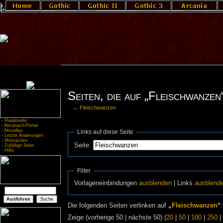
Seiten, die auf „Fleischwanzen
←
Fleischwanzen
-
Hauptseite
-
Almanach-Portal
-
Aktuelles
Links auf diese Seite
-
Letzte Änderungen
-
Mitmachen
Seite:
-
Zufällige Seite
-
Hilfe
Filter
Vorlageneinbindungen
ausblenden
| Links
ausblend
Die folgenden Seiten verlinken auf
„
Fleischwanzen
“
:
Zeige (vorherige 50 | nächste 50) (
20
|
50
|
100
|
250
|