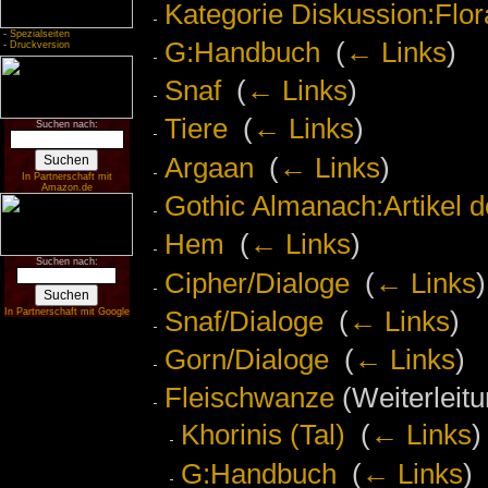
Kategorie Diskussion:Flo
-
Spezialseiten
G:Handbuch
‎
(
← Links
)
-
Druckversion
Snaf
‎
(
← Links
)
Tiere
‎
(
← Links
)
Suchen nach:
Argaan
‎
(
← Links
)
In Partnerschaft mit
Amazon.de
Gothic Almanach:Artikel 
Hem
‎
(
← Links
)
Suchen nach:
Cipher/Dialoge
‎
(
← Links
)
Snaf/Dialoge
‎
(
← Links
)
In Partnerschaft mit Google
Gorn/Dialoge
‎
(
← Links
)
Fleischwanze
(Weiterleitu
Khorinis (Tal)
‎
(
← Links
)
G:Handbuch
‎
(
← Links
)