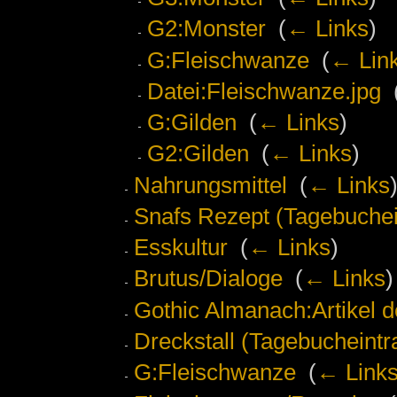
G2:Monster
‎
(
← Links
)
G:Fleischwanze
‎
(
← Lin
Datei:Fleischwanze.jpg
‎
G:Gilden
‎
(
← Links
)
G2:Gilden
‎
(
← Links
)
Nahrungsmittel
‎
(
← Links
Snafs Rezept (Tagebuchei
Esskultur
‎
(
← Links
)
Brutus/Dialoge
‎
(
← Links
)
Gothic Almanach:Artikel 
Dreckstall (Tagebucheintr
G:Fleischwanze
‎
(
← Link