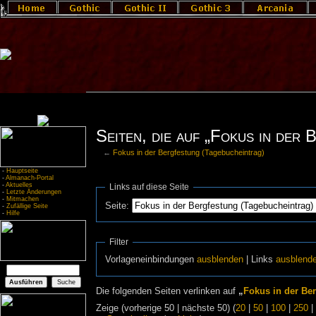
Seiten, die auf „Fokus in der
←
Fokus in der Bergfestung (Tagebucheintrag)
-
Hauptseite
-
Almanach-Portal
-
Aktuelles
Links auf diese Seite
-
Letzte Änderungen
-
Mitmachen
Seite:
-
Zufällige Seite
-
Hilfe
Filter
Vorlageneinbindungen
ausblenden
| Links
ausblend
Die folgenden Seiten verlinken auf
„
Fokus in der Be
Zeige (vorherige 50 | nächste 50) (
20
|
50
|
100
|
250
|