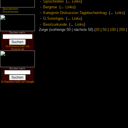
Spruchrollen
‎
(
← Links
)
Bergmar
‎
(
← Links
)
-
Spezialseiten
-
Druckversion
Kategorie Diskussion:Tagebucheintrag
‎
(
← Links
)
G:Sonstiges
‎
(
← Links
)
Besitzurkunde
‎
(
← Links
)
Zeige (vorherige 50 | nächste 50) (
20
|
50
|
100
|
250
|
Suchen nach:
In Partnerschaft mit
Amazon.de
Suchen nach:
In Partnerschaft mit Google