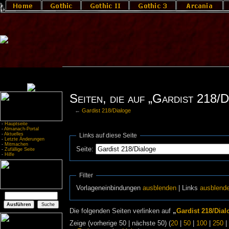
Seiten, die auf „Gardist 218/D
←
Gardist 218/Dialoge
-
Hauptseite
-
Almanach-Portal
-
Aktuelles
Links auf diese Seite
-
Letzte Änderungen
-
Mitmachen
Seite:
-
Zufällige Seite
-
Hilfe
Filter
Vorlageneinbindungen
ausblenden
| Links
ausblend
Die folgenden Seiten verlinken auf
„
Gardist 218/Dial
Zeige (vorherige 50 | nächste 50) (
20
|
50
|
100
|
250
|