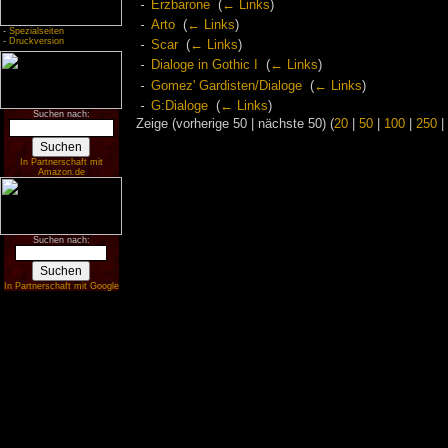
Erzbarone
‎
(
← Links
)
Arto
‎
(
← Links
)
-
Spezialseiten
-
Druckversion
Scar
‎
(
← Links
)
Dialoge in Gothic I
‎
(
← Links
)
Gomez' Gardisten/Dialoge
‎
(
← Links
)
G:Dialoge
‎
(
← Links
)
Suchen nach:
Zeige (vorherige 50 | nächste 50) (
20
|
50
|
100
|
250
|
In Partnerschaft mit
Amazon.de
Suchen nach:
In Partnerschaft mit Google