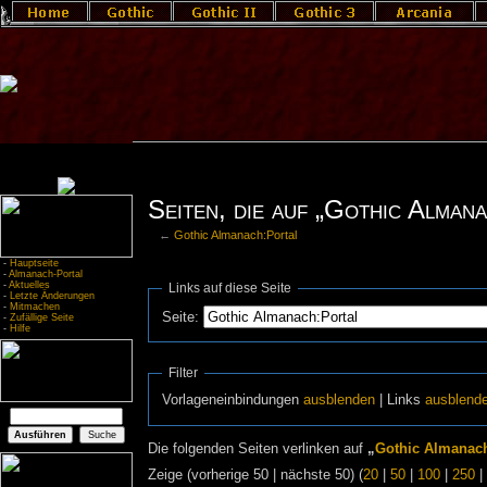
Seiten, die auf „Gothic Alman
←
Gothic Almanach:Portal
-
Hauptseite
-
Almanach-Portal
-
Aktuelles
Links auf diese Seite
-
Letzte Änderungen
-
Mitmachen
Seite:
-
Zufällige Seite
-
Hilfe
Filter
Vorlageneinbindungen
ausblenden
| Links
ausblend
Die folgenden Seiten verlinken auf
„
Gothic Almanach
Zeige (vorherige 50 | nächste 50) (
20
|
50
|
100
|
250
|