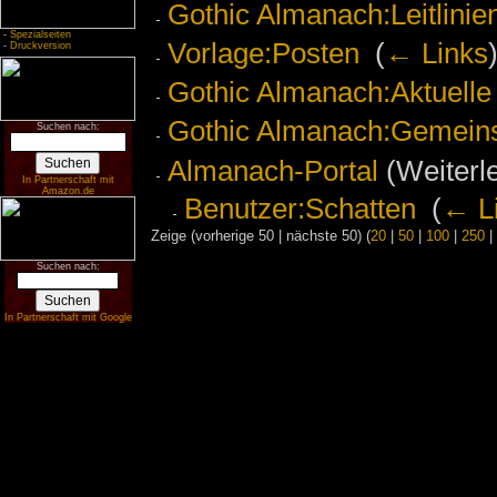
Gothic Almanach:Leitlinie
-
Spezialseiten
Vorlage:Posten
‎
(
← Links
-
Druckversion
Gothic Almanach:Aktuelle 
Gothic Almanach:Gemeins
Suchen nach:
Almanach-Portal
(Weiterle
In Partnerschaft mit
Amazon.de
Benutzer:Schatten
‎
(
← L
Zeige (vorherige 50 | nächste 50) (
20
|
50
|
100
|
250
|
Suchen nach:
In Partnerschaft mit Google