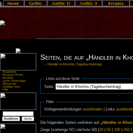
Seiten, die auf „Händler in Kh
←
Händler in Khorinis (Tagebucheintrag)
-
Hauptseite
-
Almanach-Portal
-
Aktuelles
Links auf diese Seite
-
Letzte Änderungen
-
Mitmachen
Seite:
-
Zufällige Seite
-
Hilfe
Filter
Vorlageneinbindungen
ausblenden
| Links
ausblend
Die folgenden Seiten verlinken auf
„
Händler in Khori
Zeige (vorherige 50 | nächste 50) (
20
|
50
|
100
|
250
|