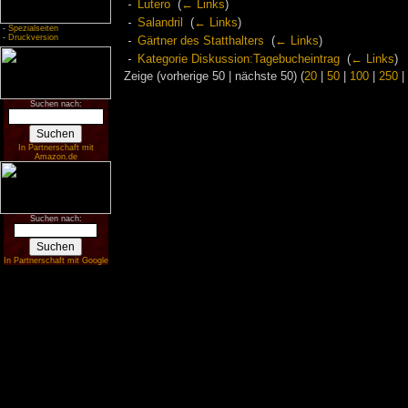
Lutero
‎
(
← Links
)
Salandril
‎
(
← Links
)
-
Spezialseiten
-
Druckversion
Gärtner des Statthalters
‎
(
← Links
)
Kategorie Diskussion:Tagebucheintrag
‎
(
← Links
)
Zeige (vorherige 50 | nächste 50) (
20
|
50
|
100
|
250
|
Suchen nach:
In Partnerschaft mit
Amazon.de
Suchen nach:
In Partnerschaft mit Google