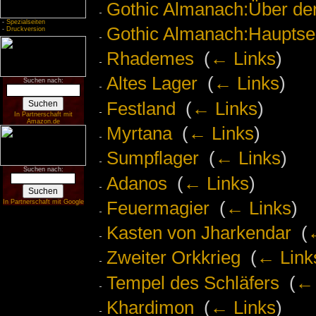
Gothic Almanach:Über de
-
Spezialseiten
Gothic Almanach:Hauptse
-
Druckversion
Rhademes
‎
(
← Links
)
Altes Lager
‎
(
← Links
)
Suchen nach:
Festland
‎
(
← Links
)
In Partnerschaft mit
Amazon.de
Myrtana
‎
(
← Links
)
Sumpflager
‎
(
← Links
)
Suchen nach:
Adanos
‎
(
← Links
)
Feuermagier
‎
(
← Links
)
In Partnerschaft mit Google
Kasten von Jharkendar
‎
(
Zweiter Orkkrieg
‎
(
← Link
Tempel des Schläfers
‎
(
← 
Khardimon
‎
(
← Links
)