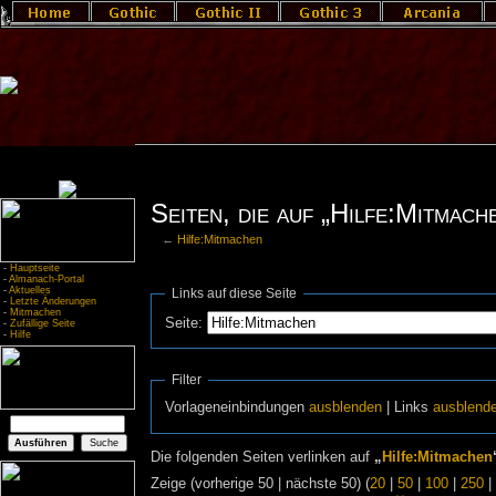
Seiten, die auf „Hilfe:Mitmach
←
Hilfe:Mitmachen
-
Hauptseite
-
Almanach-Portal
-
Aktuelles
Links auf diese Seite
-
Letzte Änderungen
-
Mitmachen
Seite:
-
Zufällige Seite
-
Hilfe
Filter
Vorlageneinbindungen
ausblenden
| Links
ausblend
Die folgenden Seiten verlinken auf
„
Hilfe:Mitmachen
Zeige (vorherige 50 | nächste 50) (
20
|
50
|
100
|
250
|