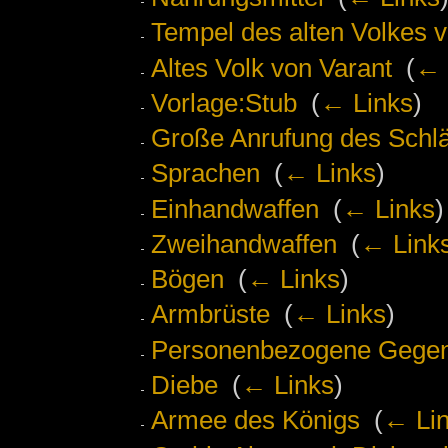
Tempel des alten Volkes v
Altes Volk von Varant
‎
(
← 
Vorlage:Stub
‎
(
← Links
)
Große Anrufung des Schlä
Sprachen
‎
(
← Links
)
Einhandwaffen
‎
(
← Links
)
Zweihandwaffen
‎
(
← Link
Bögen
‎
(
← Links
)
Armbrüste
‎
(
← Links
)
Personenbezogene Gege
Diebe
‎
(
← Links
)
Armee des Königs
‎
(
← Li