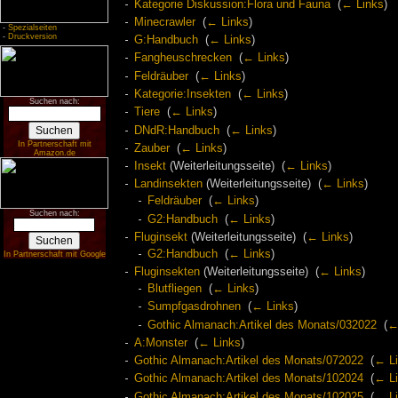
Kategorie Diskussion:Flora und Fauna
‎
(
← Links
)
Minecrawler
‎
(
← Links
)
-
Spezialseiten
-
Druckversion
G:Handbuch
‎
(
← Links
)
Fangheuschrecken
‎
(
← Links
)
Feldräuber
‎
(
← Links
)
Kategorie:Insekten
‎
(
← Links
)
Suchen nach:
Tiere
‎
(
← Links
)
DNdR:Handbuch
‎
(
← Links
)
In Partnerschaft mit
Zauber
‎
(
← Links
)
Amazon.de
Insekt
(Weiterleitungsseite) ‎
(
← Links
)
Landinsekten
(Weiterleitungsseite) ‎
(
← Links
)
Feldräuber
‎
(
← Links
)
Suchen nach:
G2:Handbuch
‎
(
← Links
)
Fluginsekt
(Weiterleitungsseite) ‎
(
← Links
)
G2:Handbuch
‎
(
← Links
)
In Partnerschaft mit Google
Fluginsekten
(Weiterleitungsseite) ‎
(
← Links
)
Blutfliegen
‎
(
← Links
)
Sumpfgasdrohnen
‎
(
← Links
)
Gothic Almanach:Artikel des Monats/032022
‎
(
←
A:Monster
‎
(
← Links
)
Gothic Almanach:Artikel des Monats/072022
‎
(
← L
Gothic Almanach:Artikel des Monats/102024
‎
(
← L
Gothic Almanach:Artikel des Monats/102025
‎
(
← L