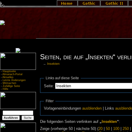
Seiten, die auf „Insekten“ verl
←
Insekten
-
Hauptseite
-
Almanach-Portal
-
Aktuelles
Links auf diese Seite
-
Letzte Änderungen
-
Mitmachen
Seite:
-
Zufällige Seite
-
Hilfe
Filter
Vorlageneinbindungen
ausblenden
| Links
ausblend
Die folgenden Seiten verlinken auf
„
Insekten
“
:
Zeige (vorherige 50 | nächste 50) (
20
|
50
|
100
|
250
|