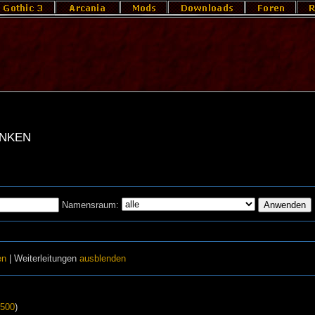
inken
Namensraum:
en
| Weiterleitungen
ausblenden
500
)