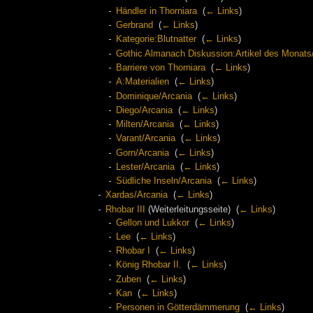
Händler in Thorniara
‎
(
← Links
)
Gerbrand
‎
(
← Links
)
Kategorie:Blutnatter
‎
(
← Links
)
Gothic Almanach Diskussion:Artikel des Monat
Barriere von Thorniara
‎
(
← Links
)
A:Materialien
‎
(
← Links
)
Dominique/Arcania
‎
(
← Links
)
Diego/Arcania
‎
(
← Links
)
Milten/Arcania
‎
(
← Links
)
Varant/Arcania
‎
(
← Links
)
Gorn/Arcania
‎
(
← Links
)
Lester/Arcania
‎
(
← Links
)
Südliche Inseln/Arcania
‎
(
← Links
)
Xardas/Arcania
‎
(
← Links
)
Rhobar III
(Weiterleitungsseite) ‎
(
← Links
)
Gellon und Lukkor
‎
(
← Links
)
Lee
‎
(
← Links
)
Rhobar I
‎
(
← Links
)
König Rhobar II.
‎
(
← Links
)
Zuben
‎
(
← Links
)
Kan
‎
(
← Links
)
Personen in Götterdämmerung
‎
(
← Links
)