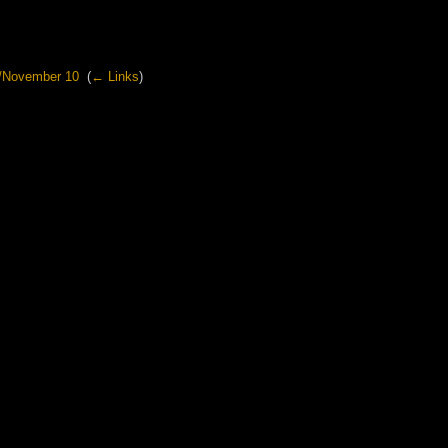
s/November 10
‎
(
← Links
)