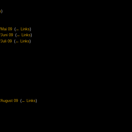
s
)
/Mai 09
‎
(
← Links
)
/Juni 09
‎
(
← Links
)
Juli 09
‎
(
← Links
)
/August 09
‎
(
← Links
)