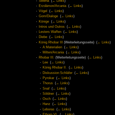
Selena
‎
(
← Links
)
Erzdämon/Arcania
‎
(
← Links
)
Vögel
‎
(
← Links
)
Gorn/Dialoge
‎
(
← Links
)
Könige
‎
(
← Links
)
Intros und Outros
‎
(
← Links
)
Lesters Waffen
‎
(
← Links
)
Diebe
‎
(
← Links
)
König Rhobar III
(Weiterleitungsseite) ‎
(
← Links
)
A:Materialien
‎
(
← Links
)
Milten/Arcania
‎
(
← Links
)
Rhobar III.
(Weiterleitungsseite) ‎
(
← Links
)
Lee
‎
(
← Links
)
König Rhobar II.
‎
(
← Links
)
Diskussion:Schläfer
‎
(
← Links
)
Pyrokar
‎
(
← Links
)
Thorus
‎
(
← Links
)
Snaf
‎
(
← Links
)
Söldner
‎
(
← Links
)
Osch
‎
(
← Links
)
Hanz
‎
(
← Links
)
Leboras
‎
(
← Links
)
Ethorn VI.
‎
(
← Links
)