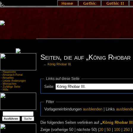
Seiten, die auf „König Rhobar I
←
König Rhobar III.
-
Hauptseite
-
Almanach-Portal
-
Aktuelles
Links auf diese Seite
-
Letzte Änderungen
-
Mitmachen
Seite:
-
Zufällige Seite
-
Hilfe
Filter
Vorlageneinbindungen
ausblenden
| Links
ausblend
Die folgenden Seiten verlinken auf
„
König Rhobar III
Zeige (vorherige 50 | nächste 50) (
20
|
50
|
100
|
250
|