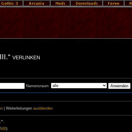
II.“ verlinken
Namensraum:
en
| Weiterleitungen
ausblenden
.
“
:
500
)