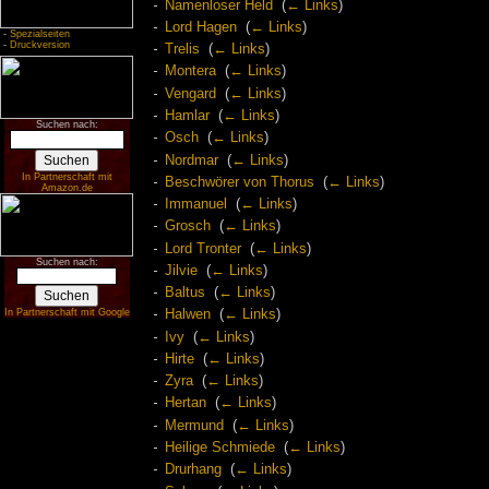
Namenloser Held
‎
(
← Links
)
Lord Hagen
‎
(
← Links
)
-
Spezialseiten
-
Druckversion
Trelis
‎
(
← Links
)
Montera
‎
(
← Links
)
Vengard
‎
(
← Links
)
Hamlar
‎
(
← Links
)
Suchen nach:
Osch
‎
(
← Links
)
Nordmar
‎
(
← Links
)
In Partnerschaft mit
Beschwörer von Thorus
‎
(
← Links
)
Amazon.de
Immanuel
‎
(
← Links
)
Grosch
‎
(
← Links
)
Lord Tronter
‎
(
← Links
)
Suchen nach:
Jilvie
‎
(
← Links
)
Baltus
‎
(
← Links
)
In Partnerschaft mit Google
Halwen
‎
(
← Links
)
Ivy
‎
(
← Links
)
Hirte
‎
(
← Links
)
Zyra
‎
(
← Links
)
Hertan
‎
(
← Links
)
Mermund
‎
(
← Links
)
Heilige Schmiede
‎
(
← Links
)
Drurhang
‎
(
← Links
)