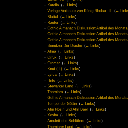
Karella
‎
(
← Links
)
Vorlage:Vertraute von König Rhobar III.
‎
(
← Link
Bluttal
‎
(
← Links
)
Rauter
‎
(
← Links
)
Gothic Almanach Diskussion:Artikel des Monats
Gothic Almanach Diskussion:Artikel des Monats
Gothic Almanach Diskussion:Artikel des Monats/
Benutzer:Der Drache
‎
(
← Links
)
Alma
‎
(
← Links
)
Orruk
‎
(
← Links
)
Gromar
‎
(
← Links
)
Knut (II.)
‎
(
← Links
)
Lyrca
‎
(
← Links
)
Hirte
‎
(
← Links
)
Stewarker Land
‎
(
← Links
)
Thorniara
‎
(
← Links
)
Gothic Almanach Diskussion:Artikel des Monats
Tempel der Göttin
‎
(
← Links
)
Ahn´Nosiri und Ahn´Bael
‎
(
← Links
)
Xesha
‎
(
← Links
)
Amulett des Schläfers
‎
(
← Links
)
Thorniarer Land
‎
(
← Links
)