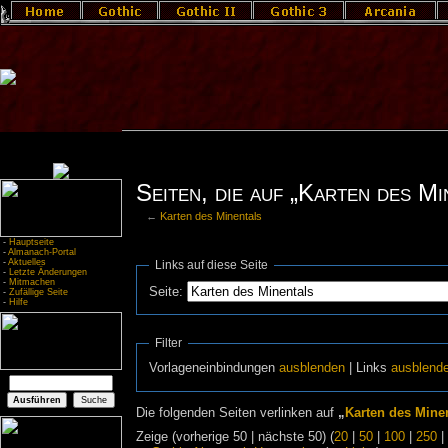
Seiten, die auf „Karten des Mi
←
Karten des Minentals
-
Hauptseite
-
Almanach-Portal
-
Aktuelles
Links auf diese Seite
-
Letzte Änderungen
-
Mitmachen
Seite:
-
Zufällige Seite
-
Hilfe
Filter
Vorlageneinbindungen
ausblenden
| Links
ausblend
Die folgenden Seiten verlinken auf
„
Karten des Mine
Zeige (vorherige 50 | nächste 50) (
20
|
50
|
100
|
250
|