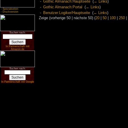
Gothic Almanach:Hauptseite
‎
(
← Links
)
Gothic Almanach:Portal
‎
(
← Links
)
-
Spezialseiten
-
Druckversion
Benutzer:Logiker/Hauptseite
‎
(
← Links
)
Zeige (vorherige 50 | nächste 50) (
20
|
50
|
100
|
250
|
Suchen nach:
In Partnerschaft mit
Amazon.de
Suchen nach:
In Partnerschaft mit Google