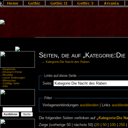
Seiten, die auf „Kategorie:Die
←
Kategorie:Die Nacht des Raben
-
Hauptseite
-
Almanach-Portal
-
Aktuelles
Links auf diese Seite
-
Letzte Änderungen
-
Mitmachen
Seite:
-
Zufällige Seite
-
Hilfe
Filter
Vorlageneinbindungen
ausblenden
| Links
ausblend
Die folgenden Seiten verlinken auf
„
Kategorie:Die N
Zeige (vorherige 50 | nächste 50) (
20
|
50
|
100
|
250
|