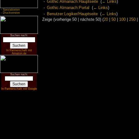
Gothic Almanach:Hauptseite
‎
(
← Links
)
Gothic Almanach:Portal
‎
(
← Links
)
-
Spezialseiten
-
Druckversion
Benutzer:Logiker/Hauptseite
‎
(
← Links
)
Zeige (vorherige 50 | nächste 50) (
20
|
50
|
100
|
250
|
Suchen nach:
In Partnerschaft mit
Amazon.de
Suchen nach:
In Partnerschaft mit Google