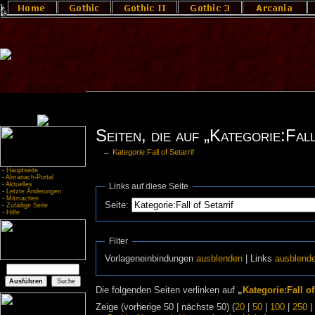
Seiten, die auf „Kategorie:Fal
←
Kategorie:Fall of Setarrif
-
Hauptseite
-
Almanach-Portal
-
Aktuelles
Links auf diese Seite
-
Letzte Änderungen
-
Mitmachen
Seite:
-
Zufällige Seite
-
Hilfe
Filter
Vorlageneinbindungen
ausblenden
| Links
ausblend
Die folgenden Seiten verlinken auf
„
Kategorie:Fall of
Zeige (vorherige 50 | nächste 50) (
20
|
50
|
100
|
250
|