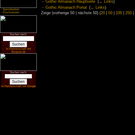
Gothic Almanach:Hauptseite
‎
(
← Links
)
Gothic Almanach:Portal
‎
(
← Links
)
-
Spezialseiten
-
Druckversion
Zeige (vorherige 50 | nächste 50) (
20
|
50
|
100
|
250
|
Suchen nach:
In Partnerschaft mit
Amazon.de
Suchen nach:
In Partnerschaft mit Google