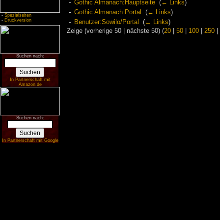
Gothic Almanach:Hauptseite
‎
(
← Links
)
Gothic Almanach:Portal
‎
(
← Links
)
-
Spezialseiten
-
Druckversion
Benutzer:Sowilo/Portal
‎
(
← Links
)
Zeige (vorherige 50 | nächste 50) (
20
|
50
|
100
|
250
|
Suchen nach:
In Partnerschaft mit
Amazon.de
Suchen nach:
In Partnerschaft mit Google