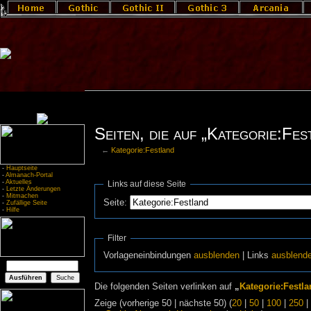
Seiten, die auf „Kategorie:Fes
←
Kategorie:Festland
-
Hauptseite
-
Almanach-Portal
-
Aktuelles
Links auf diese Seite
-
Letzte Änderungen
-
Mitmachen
Seite:
-
Zufällige Seite
-
Hilfe
Filter
Vorlageneinbindungen
ausblenden
| Links
ausblend
Die folgenden Seiten verlinken auf
„
Kategorie:Festla
Zeige (vorherige 50 | nächste 50) (
20
|
50
|
100
|
250
|