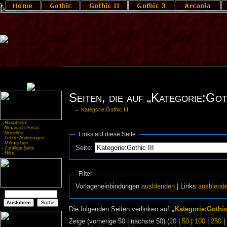
Seiten, die auf „Kategorie:Goth
←
Kategorie:Gothic III
-
Hauptseite
-
Almanach-Portal
-
Aktuelles
Links auf diese Seite
-
Letzte Änderungen
-
Mitmachen
Seite:
-
Zufällige Seite
-
Hilfe
Filter
Vorlageneinbindungen
ausblenden
| Links
ausblend
Die folgenden Seiten verlinken auf
„
Kategorie:Gothic 
Zeige (vorherige 50 | nächste 50) (
20
|
50
|
100
|
250
|