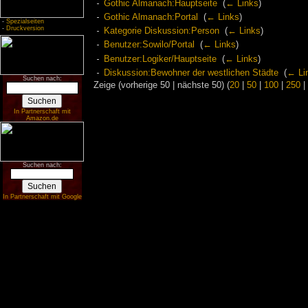
Gothic Almanach:Hauptseite
‎
(
← Links
)
Gothic Almanach:Portal
‎
(
← Links
)
-
Spezialseiten
-
Druckversion
Kategorie Diskussion:Person
‎
(
← Links
)
Benutzer:Sowilo/Portal
‎
(
← Links
)
Benutzer:Logiker/Hauptseite
‎
(
← Links
)
Diskussion:Bewohner der westlichen Städte
‎
(
← Li
Suchen nach:
Zeige (vorherige 50 | nächste 50) (
20
|
50
|
100
|
250
|
In Partnerschaft mit
Amazon.de
Suchen nach:
In Partnerschaft mit Google