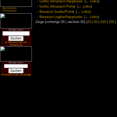
Gothic Almanach:Hauptseite
‎
(
← Links
)
Gothic Almanach:Portal
‎
(
← Links
)
-
Spezialseiten
-
Druckversion
Benutzer:Sowilo/Portal
‎
(
← Links
)
Benutzer:Logiker/Hauptseite
‎
(
← Links
)
Zeige (vorherige 50 | nächste 50) (
20
|
50
|
100
|
250
|
Suchen nach:
In Partnerschaft mit
Amazon.de
Suchen nach:
In Partnerschaft mit Google