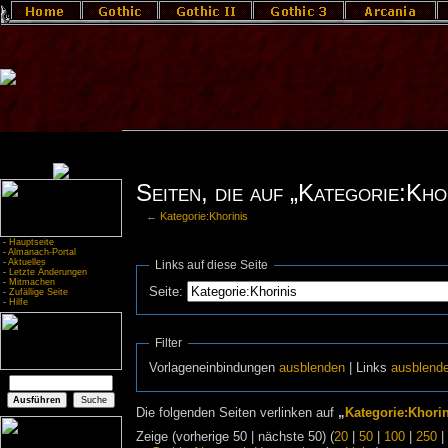
Seiten, die auf „Kategorie:Kho
←
Kategorie:Khorinis
-
Hauptseite
-
Almanach-Portal
-
Aktuelles
Links auf diese Seite
-
Letzte Änderungen
-
Mitmachen
Seite:
-
Zufällige Seite
-
Hilfe
Filter
Vorlageneinbindungen
ausblenden
| Links
ausblend
Die folgenden Seiten verlinken auf
„
Kategorie:Khorin
Zeige (vorherige 50 | nächste 50) (
20
|
50
|
100
|
250
|