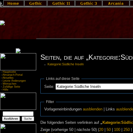
Seiten, die auf „Kategorie:Süd
←
Kategorie:Südliche Inseln
-
Hauptseite
-
Almanach-Portal
-
Aktuelles
Links auf diese Seite
-
Letzte Änderungen
-
Mitmachen
Seite:
-
Zufällige Seite
-
Hilfe
Filter
Vorlageneinbindungen
ausblenden
| Links
ausblend
Die folgenden Seiten verlinken auf
„
Kategorie:Südlic
Zeige (vorherige 50 | nächste 50) (
20
|
50
|
100
|
250
|