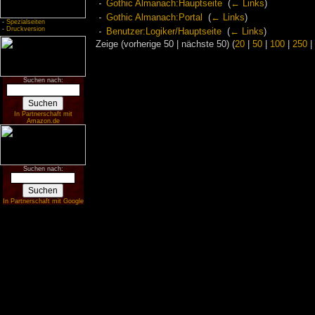
Gothic Almanach:Hauptseite
‎
(
← Links
)
Gothic Almanach:Portal
‎
(
← Links
)
-
Spezialseiten
-
Druckversion
Benutzer:Logiker/Hauptseite
‎
(
← Links
)
Zeige (vorherige 50 | nächste 50) (
20
|
50
|
100
|
250
|
Suchen nach:
In Partnerschaft mit
Amazon.de
Suchen nach:
In Partnerschaft mit Google