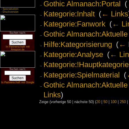
Gothic Almanach:Portal
‎
(
-
Spezialseiten
Kategorie:Inhalt
‎
(
← Links
-
Druckversion
Kategorie:Fanwork
‎
(
← Li
Gothic Almanach:Aktuelle
Suchen nach:
Hilfe:Kategorisierung
‎
(
← 
In Partnerschaft mit
Amazon.de
Kategorie:Analyse
‎
(
← Lin
Kategorie:!Hauptkategorie
Suchen nach:
Kategorie:Spielmaterial
‎
(
Gothic Almanach:Aktuelle 
In Partnerschaft mit Google
Links
)
Zeige (vorherige 50 | nächste 50) (
20
|
50
|
100
|
250
|