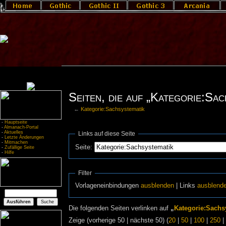
Seiten, die auf „Kategorie:Sac
←
Kategorie:Sachsystematik
-
Hauptseite
-
Almanach-Portal
-
Aktuelles
Links auf diese Seite
-
Letzte Änderungen
-
Mitmachen
Seite:
-
Zufällige Seite
-
Hilfe
Filter
Vorlageneinbindungen
ausblenden
| Links
ausblend
Die folgenden Seiten verlinken auf
„
Kategorie:Sachs
Zeige (vorherige 50 | nächste 50) (
20
|
50
|
100
|
250
|