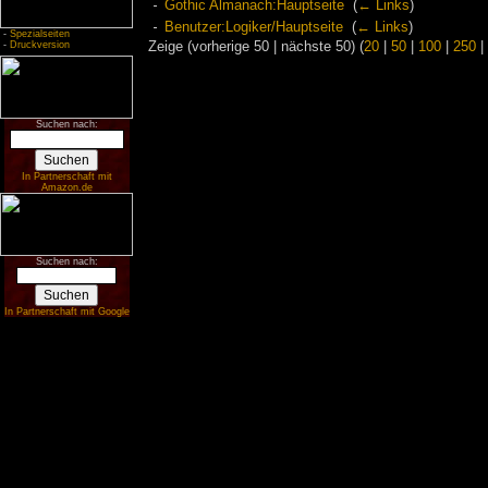
Gothic Almanach:Hauptseite
‎
(
← Links
)
Benutzer:Logiker/Hauptseite
‎
(
← Links
)
-
Spezialseiten
-
Druckversion
Zeige (vorherige 50 | nächste 50) (
20
|
50
|
100
|
250
|
Suchen nach:
In Partnerschaft mit
Amazon.de
Suchen nach:
In Partnerschaft mit Google