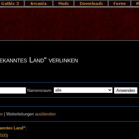
bekanntes Land“ verlinken
Namensraum:
en
| Weiterleitungen
ausblenden
anntes Land
“
:
500
)