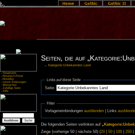
Seiten, die auf „Kategorie:Un
←
Kategorie:Unbekanntes Land
-
Hauptseite
-
Almanach-Portal
-
Aktuelles
Links auf diese Seite
-
Letzte Änderungen
-
Mitmachen
Seite:
-
Zufällige Seite
-
Hilfe
Filter
Vorlageneinbindungen
ausblenden
| Links
ausblend
Die folgenden Seiten verlinken auf
„
Kategorie:Unbek
Zeige (vorherige 50 | nächste 50) (
20
|
50
|
100
|
250
|