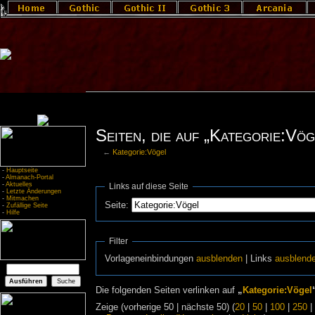
Seiten, die auf „Kategorie:Vög
←
Kategorie:Vögel
-
Hauptseite
-
Almanach-Portal
-
Aktuelles
Links auf diese Seite
-
Letzte Änderungen
-
Mitmachen
Seite:
-
Zufällige Seite
-
Hilfe
Filter
Vorlageneinbindungen
ausblenden
| Links
ausblend
Die folgenden Seiten verlinken auf
„
Kategorie:Vögel
Zeige (vorherige 50 | nächste 50) (
20
|
50
|
100
|
250
|