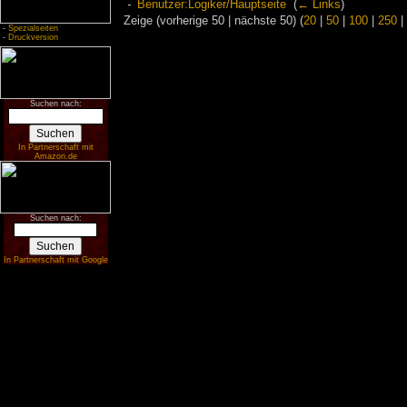
Benutzer:Logiker/Hauptseite
‎
(
← Links
)
Zeige (vorherige 50 | nächste 50) (
20
|
50
|
100
|
250
|
-
Spezialseiten
-
Druckversion
Suchen nach:
In Partnerschaft mit
Amazon.de
Suchen nach:
In Partnerschaft mit Google